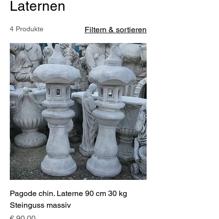
Laternen
4 Produkte
Filtern & sortieren
Pagode chin. Laterne 90 cm 30 kg
Steinguss massiv
Preis
€ 90,00