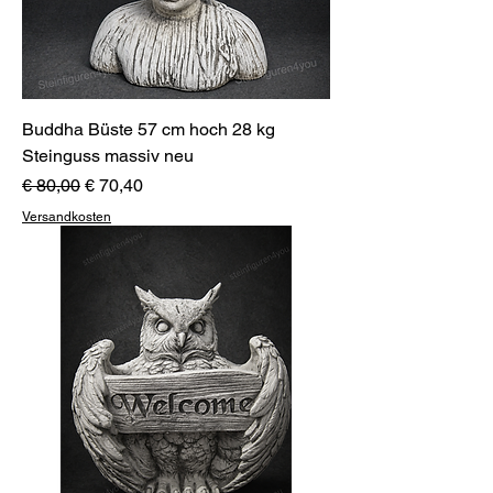
Buddha Büste 57 cm hoch 28 kg
Steinguss massiv neu
Standardpreis
Sale-Preis
€ 80,00
€ 70,40
Versandkosten