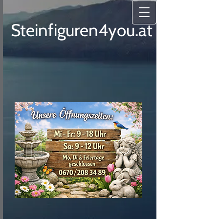
Steinfiguren4you.at