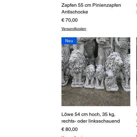
Zapfen 55 cm Pinienzapfen
Schnellansicht
Antischocke
Preis
€ 70,00
Versandkosten
Neu
Löwe 54 cm hoch, 35 kg,
Schnellansicht
rechts- oder linksschauend
Preis
€ 80,00