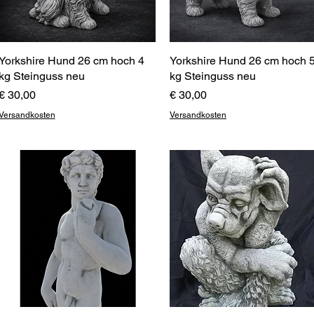
Yorkshire Hund 26 cm hoch 4
Schnellansicht
Yorkshire Hund 26 cm hoch 
Schnellansicht
kg Steinguss neu
kg Steinguss neu
Preis
Preis
€ 30,00
€ 30,00
Versandkosten
Versandkosten