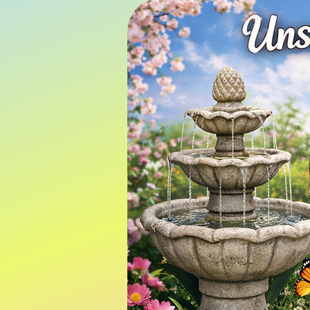
Suchen nach
Alle Produkte
Abverkauf
Adler
Briefkästen
Brunnen
Buddha / Mönche /
Ganesha
Büsten
Drachen
Engel / Heiligen Figuren
Fahrzeuge
Briefkästen
Figuren männlich
Figuren weiblich
Briefkasten aus Metall
Gargoyles / Fabelwesen
Gartenmöbel
Hunde
4 Produkte
Katzen