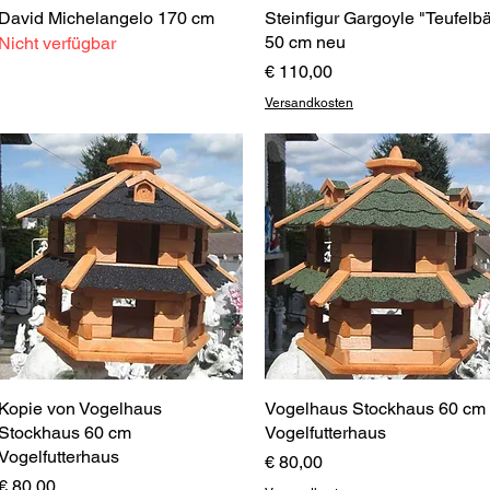
David Michelangelo 170 cm
Schnellansicht
Steinfigur Gargoyle "Teufelbä
Schnellansicht
50 cm neu
Nicht verfügbar
Preis
€ 110,00
Versandkosten
Kopie von Vogelhaus
Schnellansicht
Vogelhaus Stockhaus 60 cm
Schnellansicht
Stockhaus 60 cm
Vogelfutterhaus
Vogelfutterhaus
Preis
€ 80,00
Preis
€ 80,00