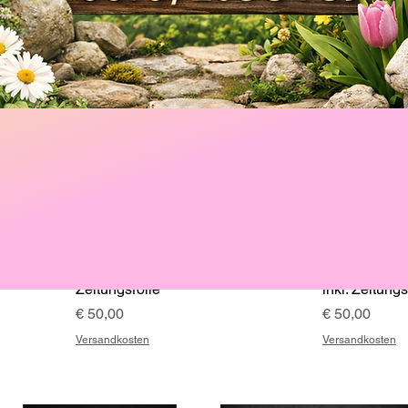
ll grün
Spitzdach Metall weiß inkl.
Briefkasten 
Zeitungsrolle
inkl. Zeitungs
Preis
Preis
€ 50,00
€ 50,00
Versandkosten
Versandkosten