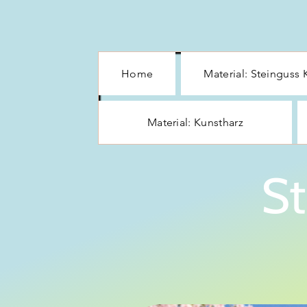
Home
Material: Steinguss 
Material: Kunstharz
St
Start
Briefkästen