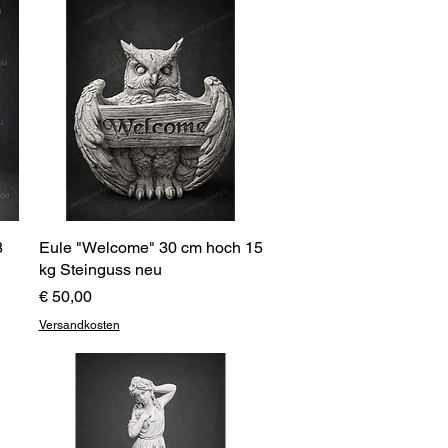
8
Eule "Welcome" 30 cm hoch 15
Schnellansicht
kg Steinguss neu
Preis
€ 50,00
Versandkosten