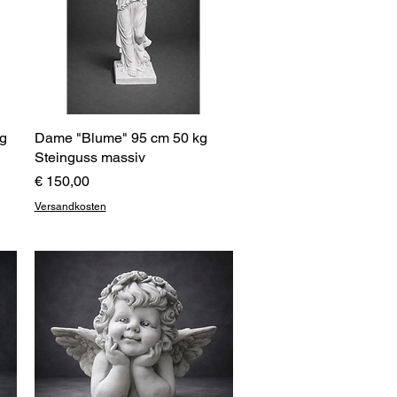
kg
Dame "Blume" 95 cm 50 kg
Schnellansicht
Steinguss massiv
Preis
€ 150,00
Versandkosten