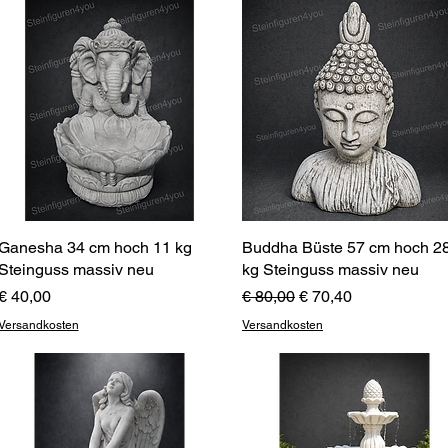
Ganesha 34 cm hoch 11 kg
Schnellansicht
Buddha Büste 57 cm hoch 2
Schnellansicht
Steinguss massiv neu
kg Steinguss massiv neu
Preis
Standardpreis
Sale-Preis
€ 40,00
€ 80,00
€ 70,40
Versandkosten
Versandkosten