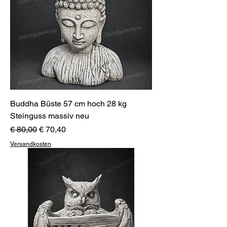
Buddha Büste 57 cm hoch 28 kg
Steinguss massiv neu
Standardpreis
Sale-Preis
€ 80,00
€ 70,40
Versandkosten