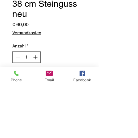
38 cm Steinguss
neu
Preis
€ 60,00
Versandkosten
Anzahl
*
lieferbar 2-3 Wochen nach Ihrer
Bestellung
Phone
Email
Facebook
Vorbestellen
Steinguss massiv
neu
frostbeständig
2-fach von Hand patiniert