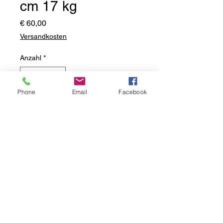
cm 17 kg
Preis
€ 60,00
Versandkosten
Anzahl
*
Phone
Email
Facebook
lieferbar 2-3 Wochen nach Ihrer
Bestellung
Vorbestellen
Steinguss massiv frostbeständig
2-fach von Hand bemalt
neu
ca. 38x28x30 cm HxBxT
17 kg