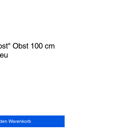
st" Obst 100 cm
neu
 den Warenkorb