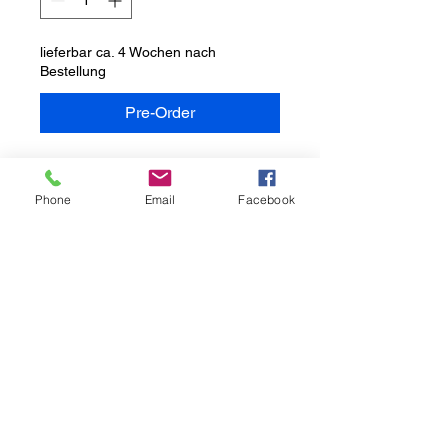
lieferbar ca. 4 Wochen nach
Bestellung
Pre-Order
Steinguss massiv frostbeständig
neu
Phone
Email
Facebook
2-fach von Hand bemalt
Lokomotive 75x40 cm LxH 67 kg
(bepflanzbar)
Waggon 56x31 cm LxH 38 kg
(bepflanzbar)
es können weitere Waggon
dazugekauft werden
Mehrwertsteuer