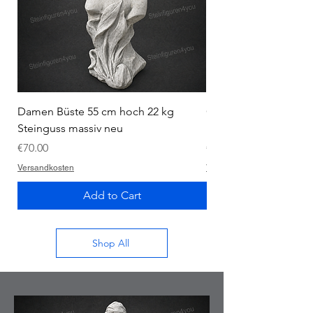
Damen Büste 55 cm hoch 22 kg
Ganesha 34 cm hoch 
Steinguss massiv neu
massiv neu
Price
Price
€70.00
€40.00
Versandkosten
Versandkosten
Add to Cart
Shop All