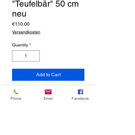
"Teufelbär" 50 cm
neu
Price
€110.00
Versandkosten
Quantity
*
Add to Cart
✔ massiv & frostbeständig
✔ Steinguss
Phone
Email
Facebook
✔ für Garten & Terrasse geeignet
Maße: 50 cm hoch
Gewicht: 45 kg
Farbe: grün patiniert