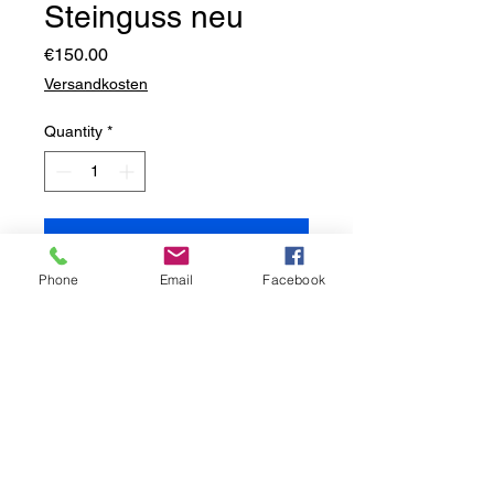
Steinguss neu
Price
€150.00
Versandkosten
Quantity
*
Add to Cart
Phone
Email
Facebook
Steinguss massiv
neu
frostbeständig
2-fach von Hand patiniert
100x28x24 cm
50 kg
Herbst von "4 Jahreszeiten"
Figuren