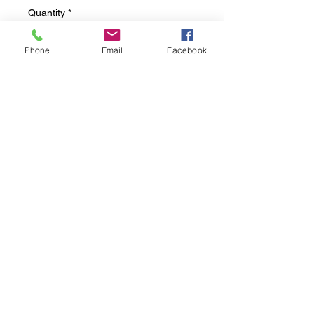
Quantity
*
Phone
Email
Facebook
lieferbar 2-3 Wochen nach Ihrer
Bestellung
Pre-Order
Betty Boop
neu
Kunstharz
von Hand bemalt
ca. 100 cm hoch
auch in den Farben weiß.
schwarz oder zyklame erhältlich
versicherter Palettenversand
möglich